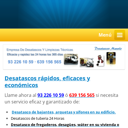
Menú
Desatascos rápidos, eficace
s y
económicos
Llame ahora al
93 226 10 59
ó
639 156 565
si necesita
un servicio eficaz y garantizado de:
Desatasco de bajantes, arquetas y sifones en su
edificio.
Desatascos de tuberia 24 Horas
Desatasco de fregaderos
, desagües, wáter en su vivienda o