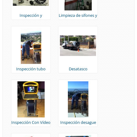
Inspección y
Limpieza de sifones y
detección de arqueta
bajantes
Inspección tubo
Desatasco
pluvial
urbanizació can Más
Inspección Con Vídeo
Inspección desague
Camara