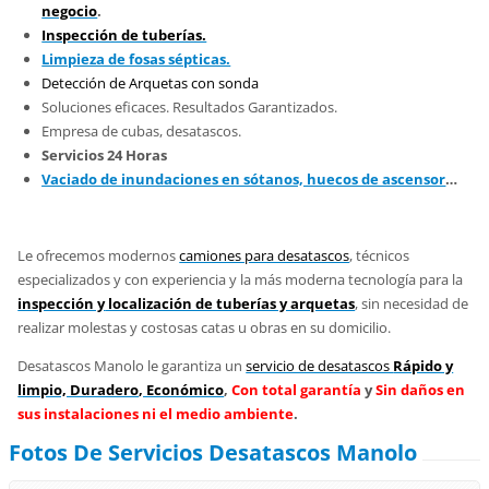
negocio
.
Inspección de tuberías.
Limpieza de fosas sépticas.
Detección de Arquetas con sonda
Soluciones eficaces. Resultados Garantizados.
Empresa de cubas, desatascos.
Servicios 24 Horas
Vaciado de inundaciones en sótanos, huecos de ascensor
…
Le ofrecemos modernos
camiones para desatascos
,
técnicos
especializados y con experiencia y la más moderna tecnología para la
inspección y
localización de tuberías y arquetas
, sin necesidad de
realizar molestas y costosas catas u obras en su domicilio.
Desatascos Manolo le garantiza un
servicio de desatascos
Rápido y
limpio, Duradero
, Económico
,
Con total garantía
y
Sin daños en
sus instalaciones ni el medio ambiente
.
Fotos De Servicios Desatascos Manolo