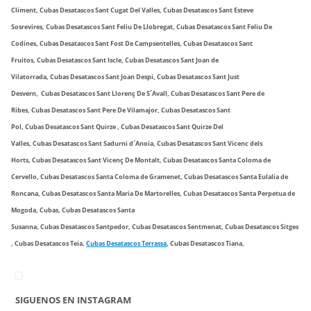
Climent,
Cubas
Desatascos
Sant Cugat Del Valles,
Cubas
Desatascos
Sant Esteve
Sosrevires,
Cubas
Desatascos
Sant Feliu De Llobregat,
Cubas
Desatascos
Sant Feliu De
Codines,
Cubas
Desatascos
Sant Fost De Campsentelles,
Cubas
Desatascos
Sant
Fruitos,
Cubas
Desatascos
Sant Iscle,
Cubas
Desatascos
Sant Joan de
Vilatorrada,
Cubas
Desatascos
Sant Joan Despi,
Cubas
Desatascos
Sant Just
Desvern,
Cubas
Desatascos
Sant Llorenç De S´Avall,
Cubas
Desatascos
Sant Pere de
Ribes,
Cubas
Desatascos
Sant Pere De Vilamajor,
Cubas
Desatascos
Sant
Pol,
Cubas
Desatascos
Sant Quirze ,
Cubas
Desatascos
Sant Quirze Del
Valles,
Cubas
Desatascos
Sant Sadurni d´Anoia,
Cubas
Desatascos
Sant Vicenc dels
Horts,
Cubas
Desatascos
Sant Vicenç De Montalt,
Cubas
Desatascos
Santa Coloma de
Cervello,
Cubas
Desatascos
Santa Coloma de Gramenet,
Cubas
Desatascos
Santa Eulalia de
Roncana,
Cubas
Desatascos
Santa Maria De Martorelles,
Cubas
Desatascos
Santa Perpetua de
Mogoda,
Cubas,
Cubas
Desatascos
Santa
Susanna,
Cubas
Desatascos
Santpedor,
Cubas
Desatascos
Sentmenat,
Cubas
Desatascos
Sitges
,
Cubas
Desatascos
Teia,
Cubas
Desatascos
Terrassa
,
Cubas
Desatascos
Tiana,
SIGUENOS EN INSTAGRAM