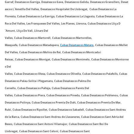
Garraf,
Desatascos
Garriga,
Desatascos
Gava,
Desatascos
Gelida,
Desatascos
Granollers,
Desat
ascos
L´Ametlla Del Valles,
Desatascos
Hospitalet De Llobregat, Cubas
Desatascos
La
Floresta,
Cubas
Desatascos
La Garriga,
Cubas
Desatascos
La Llagosta,
Cubas
Desatascos
La
Roca Del Valles, Les Franqueses Del Valles, Les Planes, Llerona,
Cubas
Desatascos
Lliça D
´Amunt, Lliça De Vall, Llinars Del
Valles,
Cubas
Desatascos
Martorell,
Cubas
Desatascos
Martorelles,
Masquefa,
Cubas
Desatascos
Matadepera,
Cubas
Desata
scos
Mataro
,
Cubas
Desatascos
Mollet
Del Valles,
Cubas
Desatascos
Molins de Rei,
Cubas
Desatascos
Montcada i
Reixac,
Cubas
Desatascos
Montgat,
Cubas
Desatascos
Montmelo,
Cubas
Desatascos
Montorne
s Del
Valles,
Cubas
Desatascos
Olesa,
Cubas
Desatascos
Olivella,
Cubas
Desatascos
Palafolls,
Cubas
Desatascos
Palau-Solita i Plegamans,
Cubas
Desatascos
Palma De
Cervello,
Cubas
Desatascos
Palleja,
Cubas
Desatascos
Parets Del
Valles,
Cubas
Desatascos
Piera,
Cubas
Desatascos
Pineda,
Cubas
Desatascos
Poblenou
,
Cubas
Desatascos
Polinya,
Cubas
Desatascos
Premia De Dalt,
Cubas
Desatascos
Premia De Mar,
Rubi,
Cubas
Desatascos
Ripollet,
Cubas
Desatascos
Sabadell,
Cubas
Desatascos
Sant Andreu
de la Barca,
Cubas
Desatascos
Sant Andreu de Llavaneres,
Cubas
Desatascos
Sant Adria del
Besos,
Cubas
Desatascos
Sant Antoni Vilamajor,
Cubas
Desatascos
Sant Boi De
Llobregat,
Cubas
Desatascos
Sant Celoni,
Cubas
Desatascos
Sant