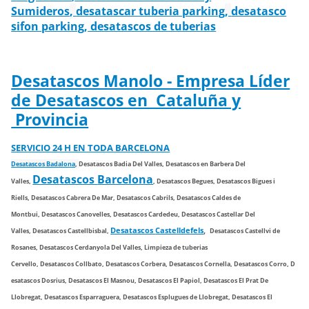
Sumideros
,
desatascar tuberia parking
,
desatasco
sifon parking,
desatascos de tuberias
Desatascos Manolo - Empresa Líder
de Desatascos en Cataluña y
Provincia
SERVICIO 24 H EN TODA BARCELONA
Desatascos
Badalona
,
Desatascos
Badia Del Valles,
Desatascos en
Barbera Del
Desa
tascos
Barcelona
Valles,
,
Desatascos
Begues,
Desatascos
Bigues i
Riells,
Desatascos
Cabrera De Mar,
Desatascos
Cabrils,
Desatascos
Caldes de
Montbui,
Desatascos
Canovelles,
Desatascos
Cardedeu,
Desatascos
Castellar Del
Desatascos
Castelldefels
,
Valles,
Desatascos
Castellbisbal,
Desatascos
Castellvi de
Rosanes,
Desatascos
Cerdanyola Del Valles, Limpieza de tuberias
Cervello,
Desatascos
Collbato,
Desatascos
Corbera,
Desatascos
Cornella,
Desatascos
Corro,
D
esatascos
Dosrius,
Desatascos
El Masnou,
Desatascos
El Papiol
,
Desatascos
El Prat De
Llobregat
,
Desatascos
Esparraguera,
Desatascos
Esplugues de Llobregat,
Desatascos
El