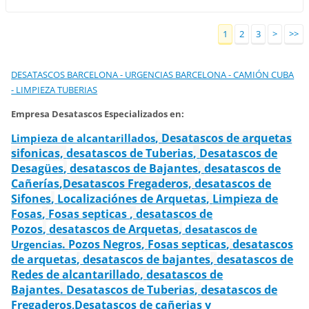
1
2
3
>
>>
DESATASCOS BARCELONA - URGENCIAS BARCELONA - CAMIÓN CUBA
- LIMPIEZA TUBERIAS
Empresa Desatascos Especializados en:
, Desatascos de arquetas
Limpieza de alcantarillados
sifonicas,
desatascos de Tuberias
,
Desatascos de
Desagües
,
desatascos de Bajantes
,
desatascos de
Cañerías
,Desatascos Fregaderos,
desatascos de
Sifones
,
Localizaciónes de Arquetas
,
Limpieza de
Fosas
,
Fosas septicas
,
desatascos de
Pozos
,
desatascos de Arquetas
,
desatascos de
.
Pozos Negros
,
Fosas septicas
,
desatascos
Urgencias
de arquetas
,
desatascos de bajantes
,
desatascos de
Redes de alcantarillado
,
desatascos de
Bajantes
.
Desatascos de Tuberias
,
desatascos de
Fregaderos
Desatascos de cañerias y
,