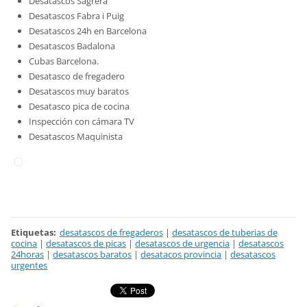
Desatascos Sagrera
Desatascos Fabra i Puig
Desatascos 24h en Barcelona
Desatascos Badalona
Cubas Barcelona.
Desatasco de fregadero
Desatascos muy baratos
Desatasco pica de cocina
Inspección con cámara TV
Desatascos Maquinista
Etiquetas
:
desatascos de fregaderos
|
desatascos de tuberias de
cocina
|
desatascos de picas
|
desatascos de urgencia
|
desatascos
24horas
|
desatascos baratos
|
desatacos provincia
|
desatascos
urgentes