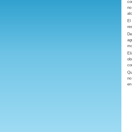
co
no
alc
El
re
De
ag
mo
El
ob
co
Qu
no
en