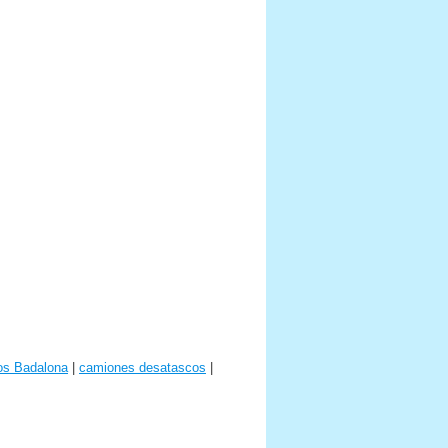
os Badalona
|
camiones desatascos
|