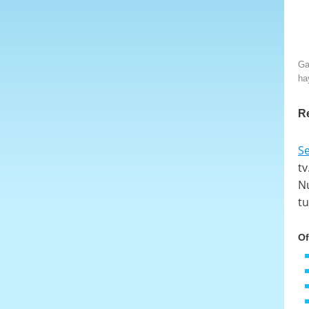
Ga
ha
R
Se
tv
Nu
tu
Of