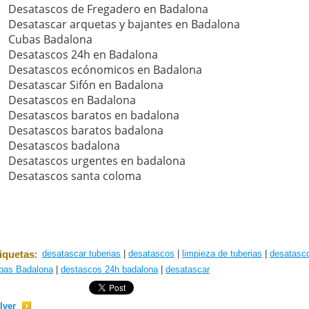
Desatascos de Fregadero en Badalona
Desatascar arquetas y bajantes en Badalona
Cubas Badalona
Desatascos 24h en Badalona
Desatascos ecónomicos en Badalona
Desatascar Sifón en Badalona
Desatascos en Badalona
Desatascos baratos en badalona
Desatascos baratos badalona
Desatascos badalona
Desatascos urgentes en badalona
Desatascos santa coloma
iquetas
:
desatascar tuberias
|
desatascos
|
limpieza de tuberias
|
desatasc
bas Badalona
|
destascos 24h badalona
|
desatascar
lver