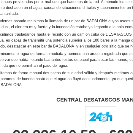
ntinuos provocados por el mal uso que hacemos de la red. A menudo los client
 se deshacen en el agua, causando situaciones difíciles y taponamientos en 
antarillado.
 viernes pasado recibimos la llamada de un bar de BADALONA cuyos aseos 
sidual, el olor era muy fuerte y la inundación estaba ya llegando a la sala come
cidimos trasladarnos hasta el recinto con un camión cuba de DESATASCO
ua, es capaz de transmitir una potencia superior a los 180 bares a la manga q
do, desatascar en este bar de BADALONA y en cualquier otro sitio que se n
iminamos el agua de forma inmediata y abrimos una arqueta registrada que s
servar que había flotando bastantes restos de papel para secar las manos, 
mida que no permitían el paso del agua.
itamos de forma manual dos sacos de suciedad sólida y después metimos agu
 paramos de hacerlo hasta que el agua no fluyó adecuadamente, ya que querí
 BADALONA.
CENTRAL DESATASCOS MA