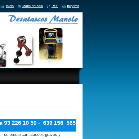
Inicio
Mapa del sitio
RSS
Imprimir
93 226 10 59 - 639 156 565
a
c., se produzcan atascos graves y