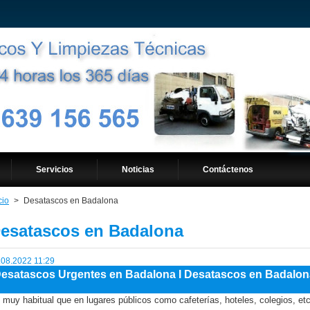
Servicios
Noticias
Contáctenos
cio
>
Desatascos en Badalona
esatascos en Badalona
.08.2022 11:29
esatascos Urgentes en Badalona I Desatascos en Badalon
 muy habitual que en lugares públicos como cafeterías, hoteles, colegios, et