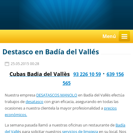
Menú
Destasco en Badía del Vallés
25.05.2015 00:28
·
Cubas Badia del Vallès
93 226 10 59
639 156
565
Nuestra empresa
DESATASCOS MANOLO
en Badía del Vallés efectúa
trabajos de
desatasco
con gran eficacia, asegurando en todas las
ocasiones a nuestra clientela la mayor profesionalidad a
precios
económicos.
La semana pasada llamó a nuestras oficinas un restaurante de
Badía
del Vallé
s para solicitar nuestros
servicios de limpieza
en su local. Nos