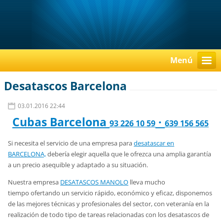
Menú
Desatascos Barcelona
03.01.2016 22:44
Cubas Barcelona
·
93 226 10 59
639 156 565
Si necesita el servicio de una empresa para
desatascar en
BARCELONA,
debería elegir aquella que le ofrezca una amplia garantía
a un precio asequible y adaptado a su situación.
Nuestra empresa
DESATASCOS MANOLO
lleva mucho
tiempo ofertando un servicio rápido, económico y eficaz, disponemos
de las mejores técnicas y profesionales del sector, con veteranía en la
realización de todo tipo de tareas relacionadas con los desatascos de