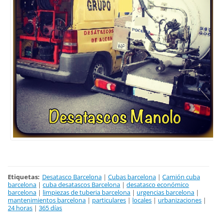
Etiquetas
:
Desatasco Barcelona
|
Cubas barcelona
|
Camión cuba
barcelona
|
cuba desatascos Barcelona
|
desatasco económico
barcelona
|
limpiezas de tuberia barcelona
|
urgencias barcelona
|
mantenimientos barcelona
|
particulares
|
locales
|
urbanizaciones
|
24 horas
|
365 días