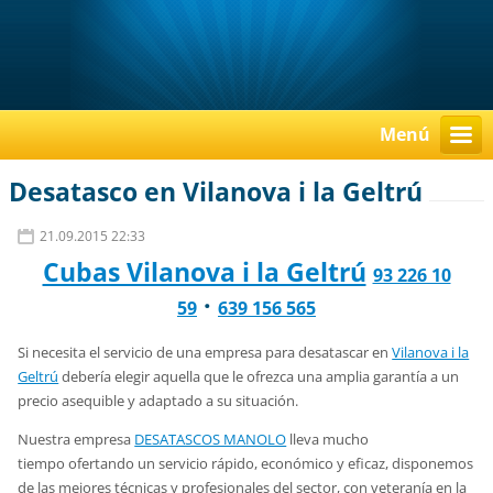
Menú
Desatasco en Vilanova i la Geltrú
21.09.2015 22:33
Cubas Vilanova i la Geltrú
93 226 10
·
59
639 156 565
Si necesita el servicio de una empresa para desatascar en
Vilanova i la
Geltrú
debería elegir aquella que le ofrezca una amplia garantía a un
precio asequible y adaptado a su situación.
Nuestra empresa
DESATASCOS MANOLO
lleva mucho
tiempo ofertando un servicio rápido, económico y eficaz, disponemos
de las mejores técnicas y profesionales del sector, con veteranía en la