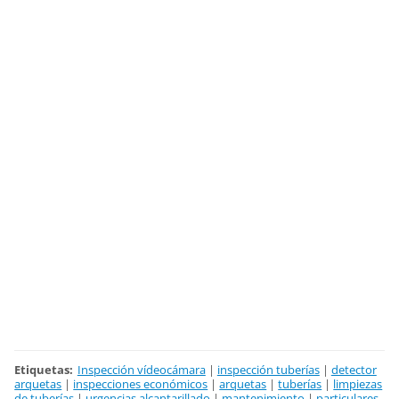
Etiquetas
:
Inspección vídeocámara
|
inspección tuberías
|
detector
arquetas
|
inspecciones económicos
|
arquetas
|
tuberías
|
limpiezas
de tuberías
|
urgencias alcantarillado
|
mantenimiento
|
particulares