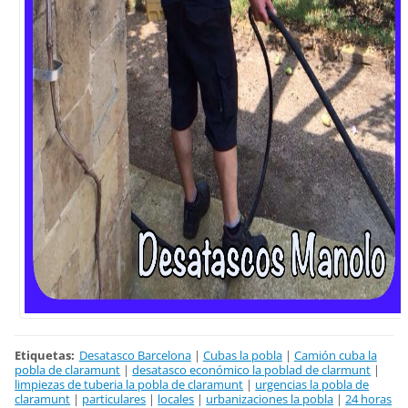
Etiquetas
:
Desatasco Barcelona
|
Cubas la pobla
|
Camión cuba la
pobla de claramunt
|
desatasco económico la poblad de clarmunt
|
limpiezas de tuberia la pobla de claramunt
|
urgencias la pobla de
claramunt
|
particulares
|
locales
|
urbanizaciones la pobla
|
24 horas