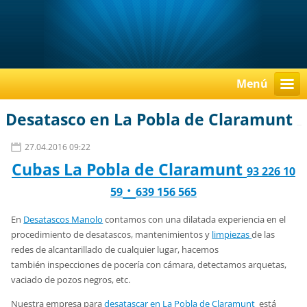
Menú
Desatasco en La Pobla de Claramunt
27.04.2016 09:22
Cubas La Pobla de Claramunt
93 226 10
·
59
639 156 565
En
Desatascos Manolo
contamos con una dilatada experiencia en el
procedimiento de desatascos, mantenimientos y
limpiezas
de las
redes de alcantarillado de cualquier lugar, hacemos
también inspecciones de pocería con cámara, detectamos arquetas,
vaciado de pozos negros, etc.
Nuestra empresa para
desatascar en La Pobla de Claramunt
está