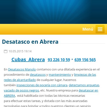
Menú
Desatasco en Abrera
10.05.2015 19:14
·
Cubas Abrera
93 226 10 59
639 156 565
En
Desatascos Manolo
contamos con una dilatada experiencia en el
procedimiento de
desatascos
y
mantenimiento
y
limpiezas de las
redes de alcantarillado
de cualquier lugar, hacemos
también
inspecciones de pocería con cámara
,
detectamos arquetas
,
vaciado de pozos negros
, etc. Nuestra empresa para
desatascar en
ABRERA
, está habilitada con todas las técnicas necesarias
para efectuar estas tareas, y dotada con las más avanzadas
tecnologías para brindar a todos nuestros clientes un servicio