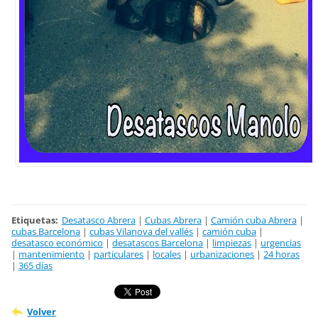
Etiquetas
:
Desatasco Abrera
|
Cubas Abrera
|
Camión cuba Abrera
|
cubas Barcelona
|
cubas Vilanova del vallés
|
camión cuba
|
desatasco económico
|
desatascos Barcelona
|
limpiezas
|
urgencias
|
mantenimiento
|
particulares
|
locales
|
urbanizaciones
|
24 horas
|
365 días
Volver