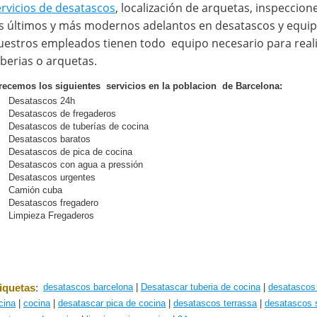
rvicios de desatascos
, localización de arquetas, inspeccio
s últimos y más modernos adelantos en desatascos y equip
estros empleados tienen todo equipo necesario para reali
berias o arquetas.
recemos los siguientes servicios en la poblacion de Barcelona:
Desatascos 24h
Desatascos de fregaderos
Desatascos de tuberías de cocina
Desatascos baratos
Desatascos de pica de cocina
Desatascos con agua a pressión
Desatascos urgentes
Camión cuba
Desatascos fregadero
Limpieza Fregaderos
iquetas
:
desatascos barcelona
|
Desatascar tuberia de cocina
|
desatascos 
cina
|
cocina
|
desatascar pica de cocina
|
desatascos terrassa
|
desatascos 