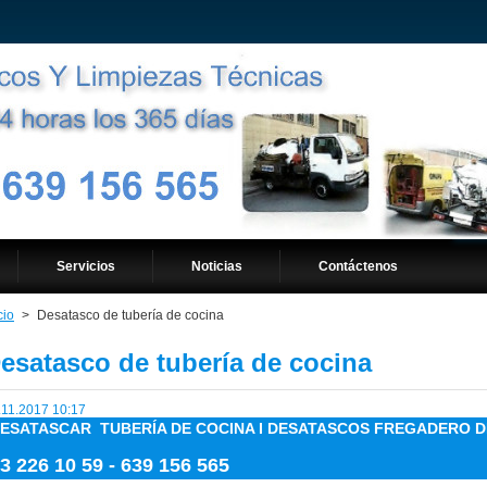
Servicios
Noticias
Contáctenos
cio
>
Desatasco de tubería de cocina
esatasco de tubería de cocina
.11.2017 10:17
ESATASCAR TUBERÍA DE COCINA I DESATASCOS FREGADERO D
3 226 10 59 - 639 156 565