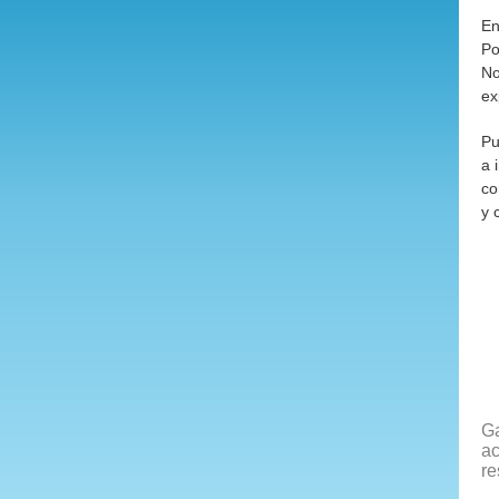
En
Po
No
ex
Pu
a 
co
y 
Ga
ac
re