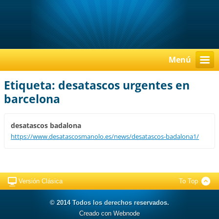
Menú
Etiqueta: desatascos urgentes en
barcelona
desatascos badalona
https://www.desatascosmanolo.es/news/desatascos-badalona1/
Versión Clásica
To Top
© 2014 Todos los derechos reservados.
Creado con Webnode