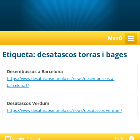
Menú
Etiqueta: desatascos torras i bages
Desembussos a Barcelona
https://www.desatascosmanolo.es/news/desembussos-a-
barcelona1/
Desatascos Verdum
https://www.desatascosmanolo.es/news/desatascos-verdum/
Versión Clásica
To Top