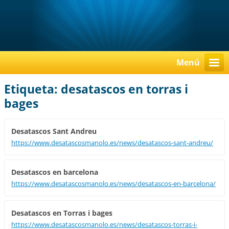
Menú
Etiqueta: desatascos en torras i
bages
Desatascos Sant Andreu
https://www.desatascosmanolo.es/news/desatascos-sant-andreu/
Desatascos en barcelona
https://www.desatascosmanolo.es/news/desatascos-en-barcelona/
Desatascos en Torras i bages
https://www.desatascosmanolo.es/news/desatascos-torras-i-