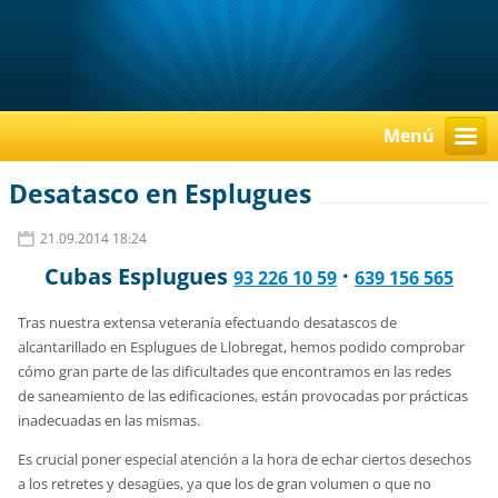
Menú
Desatasco en Esplugues
21.09.2014 18:24
Cubas Esplugues
·
93 226 10 59
639 156 565
Tras nuestra extensa veteranía efectuando desatascos de
alcantarillado en Esplugues de Llobregat, hemos podido comprobar
cómo gran parte de las dificultades que encontramos en las redes
de saneamiento de las edificaciones, están provocadas por prácticas
inadecuadas en las mismas.
Es crucial poner especial atención a la hora de echar ciertos desechos
a los retretes y desagües, ya que los de gran volumen o que no