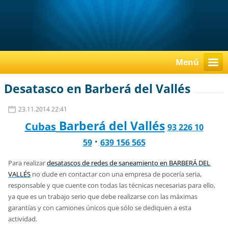
Menú
Desatasco en Barberá del Vallés
23.11.2014 22:41
Barberá del Vallés
Cubas
93 226 10
·
59
639 156 565
Para realizar
desatascos de redes de saneamiento
en BARBERÁ DEL
VALLÉS
no dude en contactar con una empresa de pocería seria,
responsable y que cuente con todas las técnicas necesarias para ello,
ya que es un trabajo serio que debe realizarse con las máximas
garantías y con camiones únicos que sólo se dediquen a esta
actividad.