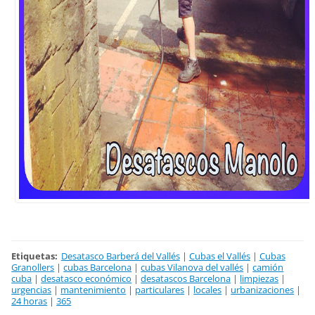
Etiquetas
:
Desatasco Barberá del Vallés
|
Cubas el Vallés
|
Cubas
Granollers
|
cubas Barcelona
|
cubas Vilanova del vallés
|
camión
cuba
|
desatasco económico
|
desatascos Barcelona
|
limpiezas
|
urgencias
|
mantenimiento
|
particulares
|
locales
|
urbanizaciones
|
24 horas
|
365